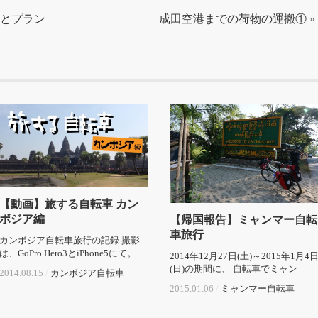
とプラン
成田空港までの荷物の運搬①
»
【動画】旅する自転車 カン
ボジア編
【帰国報告】ミャンマー自転
車旅行
カンボジア自転車旅行の記録 撮影
は、GoPro Hero3とiPhone5にて。
2014年12月27日(土)～2015年1月4
(日)の期間に、 自転車でミャン
2014.08.15
/
カンボジア
自転車
2015.01.06
/
ミャンマー
自転車