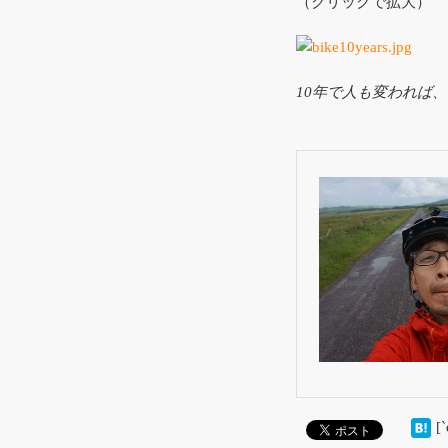
（クリックで拡大）
10年で人も変われば
[