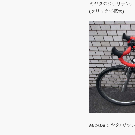
ミヤタのジッリランナ
(クリックで拡大)
MIYATA(ミヤタ) 